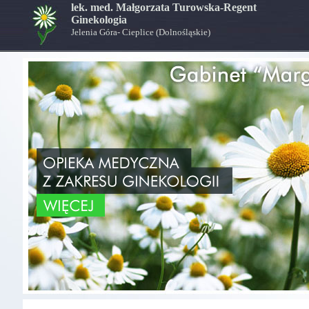
lek. med. Małgorzata Turowska-Regent
Ginekologia
Jelenia Góra- Cieplice (Dolnośląskie)