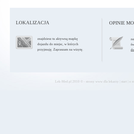
LOKALIZACJA
OPINIE M
znajdziesz tu aktywną mapkę
za
dojazdu do miejsc, w których
św
przyjmuję. Zapraszam na wizytę.
do
Lek-Med.pl 2010 © - strony www dla lekarzy
|
start
|
o m