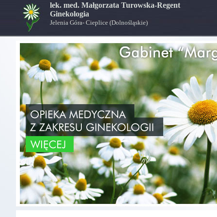
lek. med. Małgorzata Turowska-Regent
Ginekologia
Jelenia Góra- Cieplice (Dolnośląskie)