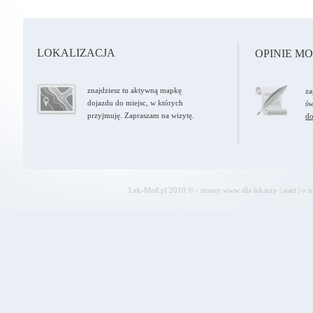
LOKALIZACJA
OPINIE M
znajdziesz tu aktywną mapkę
za
dojazdu do miejsc, w których
św
przyjmuję. Zapraszam na wizytę.
do
Lek-Med.pl 2010 © - strony www dla lekarzy
|
start
|
o m