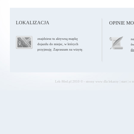
LOKALIZACJA
OPINIE M
znajdziesz tu aktywną mapkę
za
dojazdu do miejsc, w których
św
przyjmuję. Zapraszam na wizytę.
do
Lek-Med.pl 2010 © - strony www dla lekarzy
|
start
|
o m