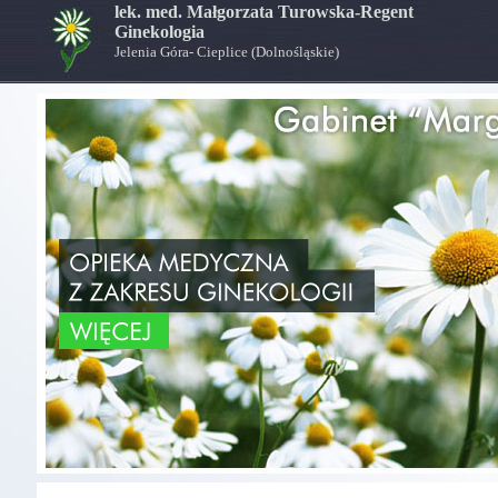
lek. med. Małgorzata Turowska-Regent
Ginekologia
Jelenia Góra- Cieplice (Dolnośląskie)