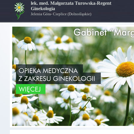
lek. med. Małgorzata Turowska-Regent
Ginekologia
Jelenia Góra- Cieplice (Dolnośląskie)