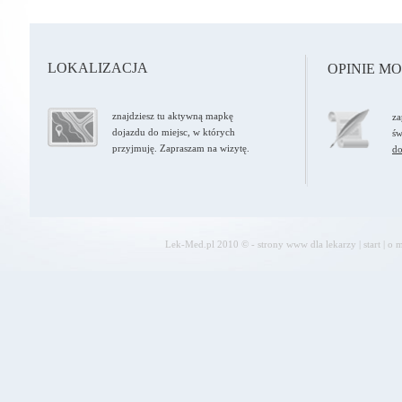
LOKALIZACJA
OPINIE M
znajdziesz tu aktywną mapkę
za
dojazdu do miejsc, w których
św
przyjmuję. Zapraszam na wizytę.
do
Lek-Med.pl 2010 © - strony www dla lekarzy
|
start
|
o m