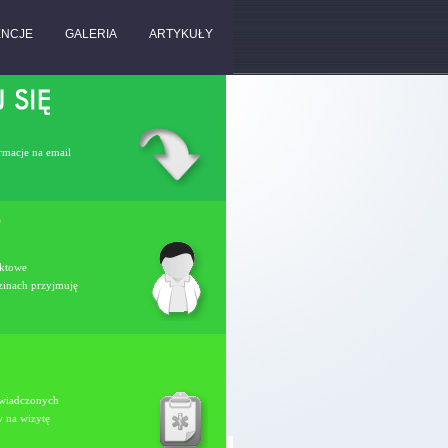
ENCJE
GALERIA
ARTYKUŁY
rmacje na email
aktowe
dzinach przyjmuję
swiadczonych
w na wizytę