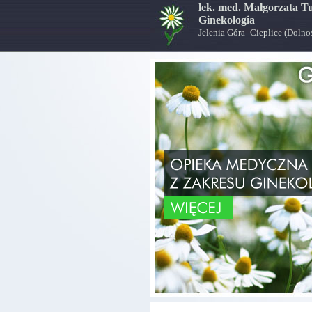
lek. med. Małgorzata 
Ginekologia
Jelenia Góra- Cieplice (Dolno