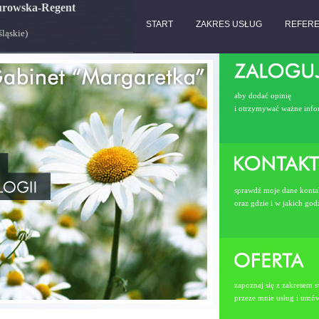
Turowska-Regent
START
ZAKRES USŁUG
REFER
śląskie)
aby dodać opinię
i otrzymywać ważne info
sprawdź moje dane kont
oraz gdzie i w jakich go
zapoznaj się z zakresem 
przeze mnie usług i umó