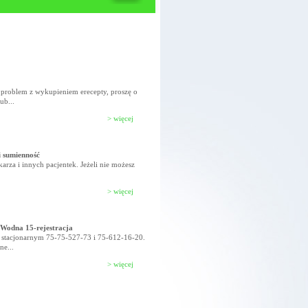
 problem z wykupieniem erecepty, proszę o
ub...
>
więcej
i sumienność
ekarza i innych pacjentek. Jeżeli nie możesz
>
więcej
.Wodna 15-rejestracja
 stacjonarnym 75-75-527-73 i 75-612-16-20.
ne...
>
więcej