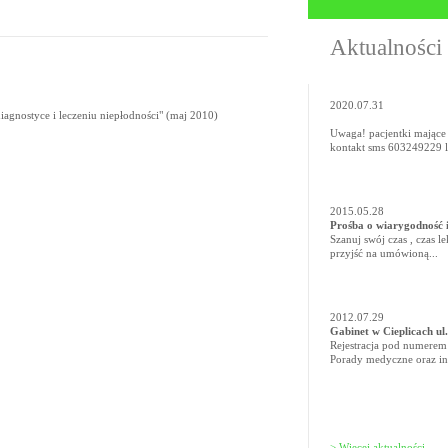
Aktualności
2020.07.31
agnostyce i leczeniu niepłodności" (maj 2010)
Uwaga! pacjentki mające
kontakt sms 603249229 l
2015.05.28
Prośba o wiarygodność 
Szanuj swój czas , czas l
przyjść na umówioną...
2012.07.29
Gabinet w Cieplicach ul
Rejestracja pod numerem
Porady medyczne oraz in
>
Więcej aktualności